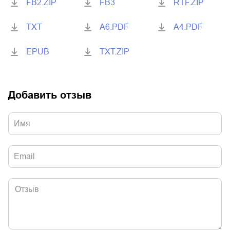
FB2.ZIP
FB3
RTF.ZIP
TXT
A6.PDF
A4.PDF
EPUB
TXT.ZIP
Добавить отзыв