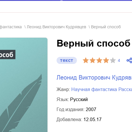
 фантастика
Леонид Викторович Кудрявцев
Верный способ
Верный способ
текст
4
Леонид Викторович Кудряв
Жанр:
научная фантастика
расс
Язык:
Русский
Год издания:
2007
Добавлена:
12.05.17