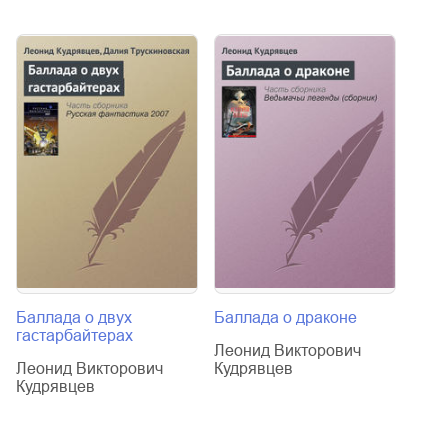
Баллада о двух
Баллада о драконе
Бес
гастарбайтерах
Леонид Викторович
Леон
Леонид Викторович
Кудрявцев
Кудр
Кудрявцев