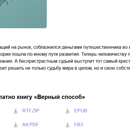
щий на рынок, соблазнился деньгами путешественника во в
тория пошла по-иному пути развития. Теперь человечеству 
вания. А беспристрастным судьей выступит тот самый крес
тоит решить не только судьбу мира в целом, но и свою собс
латно книгу «
Верный способ
»
RTF.ZIP
EPUB
A4.PDF
FB3