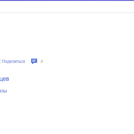
Поделиться
0
цев
казы