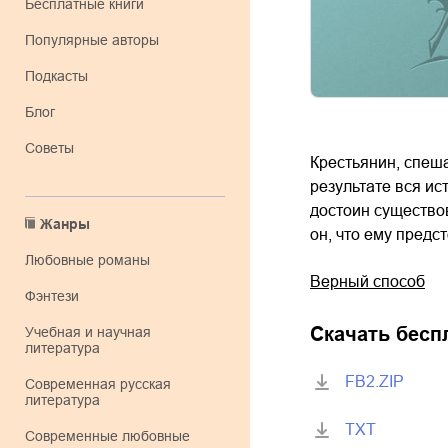
Бесплатные книги
Популярные авторы
Подкасты
Блог
Советы
Крестьянин, спеша
результате вся ис
достоин существо
Жанры
он, что ему предс
любовные романы
Верный способ
фэнтези
Скачать бесп
учебная и научная
литература
FB2.ZIP
современная русская
литература
TXT
современные любовные