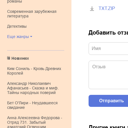
романы
TXT.ZIP
современная зарубежная
литература
детективы
Добавить от
Еще жанры
Новинки
Ким Сониль - Кровь Древних
Королей
Александр Николаевич
Афанасьев - Сказка и миф.
Тайны народных поверий
Бет О'Лири - Неудавшееся
свидание
Анна Алексеевна Федорова -
Отряд 731. Забытый
Другие книги
азиатский Освенцим