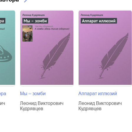
ера
Мы – зомби
Аппарат иллюзий
ич
Леонид Викторович
Леонид Викторович
Кудрявцев
Кудрявцев