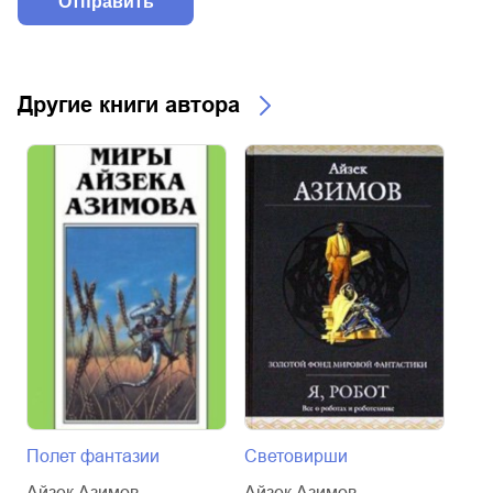
Другие книги автора
Полет фантазии
Световирши
Ака
Айзек Азимов
Айзек Азимов
Айз