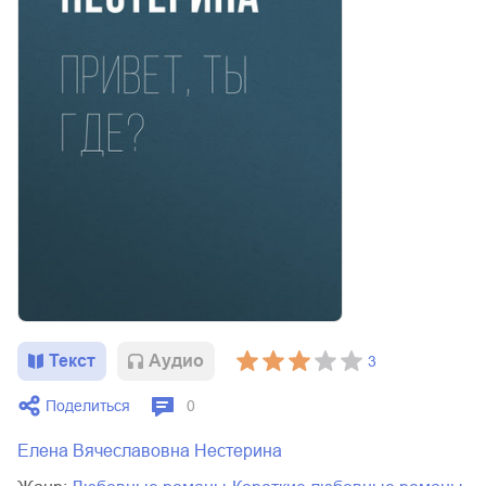
Текст
Aудио
3
Поделиться
0
Елена Вячеславовна Нестерина