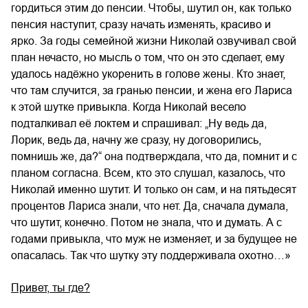
гордиться этим до пенсии. Чтобы, шутил он, как только
пенсия наступит, сразу начать изменять, красиво и
ярко. За годы семейной жизни Николай озвучивал свой
план нечасто, но мысль о том, что он это сделает, ему
удалось надёжно укоренить в голове жены. Кто знает,
что там случится, за гранью пенсии, и жена его Лариса
к этой шутке привыкла. Когда Николай весело
подталкивал её локтем и спрашивал: „Ну ведь да,
Лорик, ведь да, начну же сразу, ну договорились,
помнишь же, да?“ она подтверждала, что да, помнит и с
планом согласна. Всем, кто это слушал, казалось, что
Николай именно шутит. И только он сам, и на пятьдесят
процентов Лариса знали, что нет. Да, сначала думала,
что шутит, конечно. Потом не знала, что и думать. А с
годами привыкла, что муж не изменяет, и за будущее не
опасалась. Так что шутку эту поддерживала охотно…»
Привет, ты где?