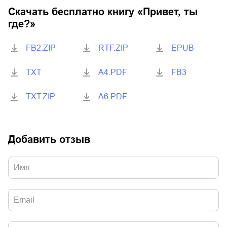
Скачать бесплатно книгу «
Привет, ты
где?
»
FB2.ZIP
RTF.ZIP
EPUB
TXT
A4.PDF
FB3
TXT.ZIP
A6.PDF
Добавить отзыв